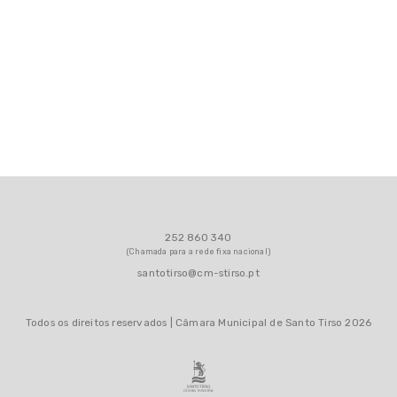
252 860 340
(Chamada para a rede fixa nacional)
santotirso@cm-stirso.pt
Todos os direitos reservados | Câmara Municipal de Santo Tirso 2026