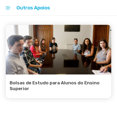
Outros Apoios
Início
Cidade Educadora
Rede Escolar
Projetos
Apoios
Ação Social Escolar
Bolsas de Estudo para Alunos do Ensino
Superior
Refeições Escolares
Transporte Escolar
Atividades Lúdicas