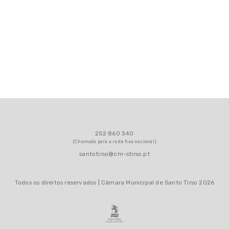
252 860 340
(Chamada para a rede fixa nacional)
santotirso@cm-stirso.pt
Todos os direitos reservados | Câmara Municipal de Santo Tirso 2026