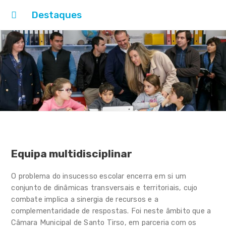
Destaques
Início
Cidade Educadora
Rede Escolar
Projetos
Apoios
Equipa multidisciplinar
Formação
O problema do insucesso escolar encerra em si um
Equipamentos
conjunto de dinâmicas transversais e territoriais, cujo
combate implica a sinergia de recursos e a
Eventos
complementaridade de respostas. Foi neste âmbito que a
Câmara Municipal de Santo Tirso, em parceria com os
Notícias